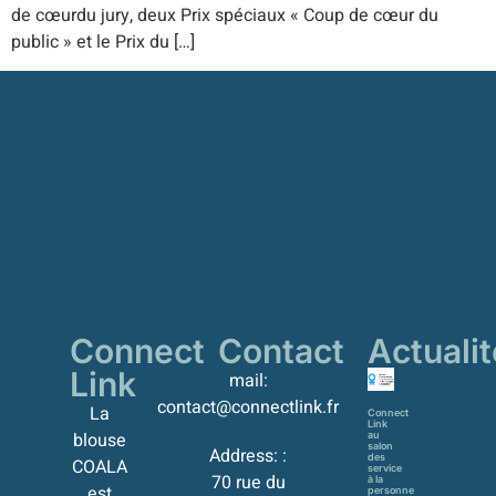
de cœurdu jury, deux Prix spéciaux « Coup de cœur du
public » et le Prix du […]
Connect
Contact
Actuali
Link
mail:
contact@connectlink.fr
La
Connect
Link
blouse
au
salon
Address: :
des
COALA
service
70 rue du
à la
est
personne