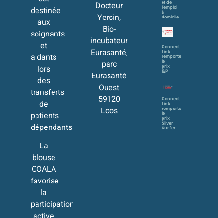
et de
Docteur
l’emploi
destinée
à
Yersin,
domicile
aux
Bio-
soignants
incubateur
et
Connect
Eurasanté,
Link
aidants
remporte
parc
le
lors
prix
I&P
Eurasanté
des
Ouest
transferts
59120
Connect
de
Link
Loos
remporte
patients
le
prix
Silver
dépendants.
Surfer
La
blouse
COALA
favorise
la
participation
active