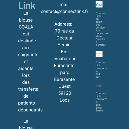
Link
mail:
contact@connectlink.fr
La
Connect
Link
blouse
au
salon
Address: :
des
COALA
service
70 rue du
à la
est
personne
et de
Docteur
l’emploi
destinée
à
Yersin,
domicile
aux
Bio-
soignants
incubateur
et
Connect
Eurasanté,
Link
aidants
remporte
parc
le
lors
prix
I&P
Eurasanté
des
Ouest
transferts
59120
Connect
de
Link
Loos
remporte
patients
le
prix
Silver
dépendants.
Surfer
La
blouse