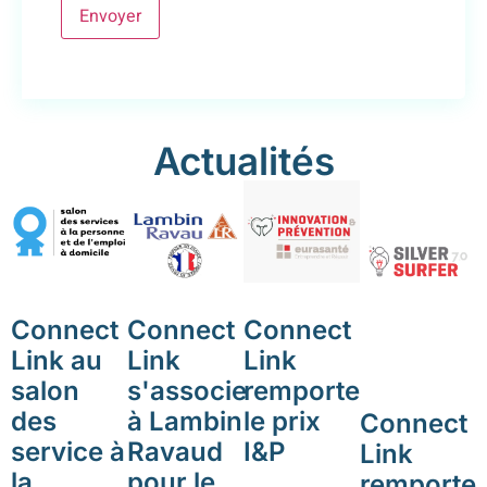
Actualités
Connect
Connect
Connect
Link au
Link
Link
salon
s'associe
remporte
des
à Lambin
le prix
Connect
service à
Ravaud
I&P
Link
la
pour le
remporte